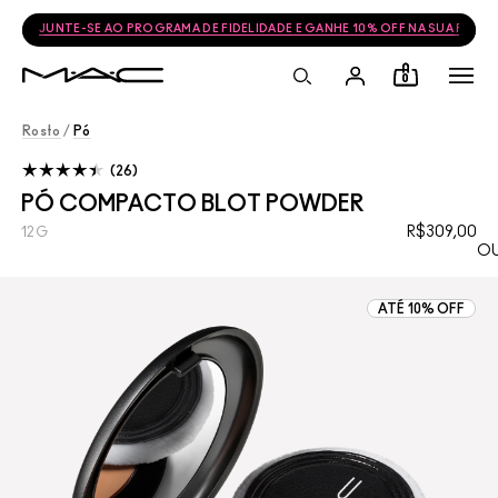
JUNTE-SE AO PROGRAMA DE FIDELIDADE E GANHE 10% OFF NA SUA PRÓ
0
Rosto
/
Pó
26
PÓ COMPACTO BLOT POWDER
R$309,00
12G
OU
ATÉ 10% OFF