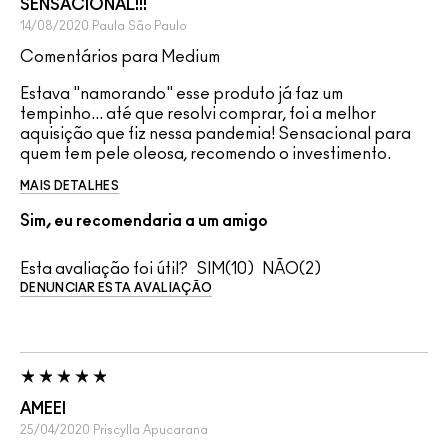
SENSACIONAL!!!
14/08/2020
Paula
São Paulo
Comentários para Medium
Estava "namorando" esse produto já faz um
tempinho... até que resolvi comprar, foi a melhor
aquisição que fiz nessa pandemia! Sensacional para
quem tem pele oleosa, recomendo o investimento.
MAIS DETALHES
Sim, eu recomendaria a um amigo
Esta avaliação foi útil?
10
2
DENUNCIAR ESTA AVALIAÇÃO
AMEEI
25/04/2020
Priscylla
Apucarana