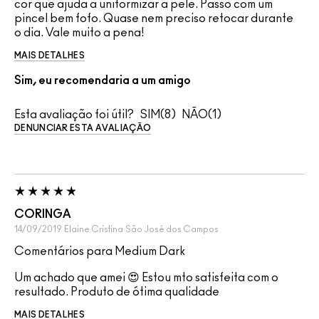
cor que ajuda a uniformizar a pele. Passo com um
pincel bem fofo. Quase nem preciso retocar durante
o dia. Vale muito a pena!
MAIS DETALHES
Sim, eu recomendaria a um amigo
Esta avaliação foi útil?
8
1
DENUNCIAR ESTA AVALIAÇÃO
CORINGA
14/09/2019
Elaine Cristina
São José dos Campos
Comentários para Medium Dark
Um achado que amei 😍 Estou mto satisfeita com o
resultado. Produto de ótima qualidade
MAIS DETALHES