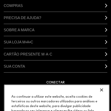
COMPRAS
PRECISA DE AJUDA?
SOBRE A MARCA
SUA LOJA M•A•C
CARTÃO PRESENTE M·A·C
SUA CONTA
CONECTAR
Ao continuar a utilizar este website, aceita cookies de
terceiros ou outros marcadores utilizados para análises e
estatísticas deste website, para divulgar publicidade
GERENCIAR COOKIES DO SITE
POLÍTICA DE PRIVACIDADE
baseada no seu interesse e oferecer-lhe vídeos ou links
TERMOS & CONDIÇÕES