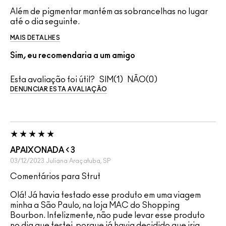
Além de pigmentar mantém as sobrancelhas no lugar
até o dia seguinte.
MAIS DETALHES
Sim, eu recomendaria a um amigo
Esta avaliação foi útil?
1
0
DENUNCIAR ESTA AVALIAÇÃO
APAIXONADA < 3
03/12/2023
Juliana
Araçatuba, SP
Comentários para Strut
Olá! Já havia testado esse produto em uma viagem
minha a São Paulo, na loja MAC do Shopping
Bourbon. Infelizmente, não pude levar esse produto
no dia que testei, porque já havia decidido que iria