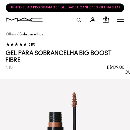
JUNTE-SE AO PROGRAMA DE FIDELIDADE E GANHE 10% OFF NA SUA PRÓ
0
Olhos
/
Sobrancelhas
19
GEL PARA SOBRANCELHA BIG BOOST
FIBRE
R$199,00
4.1G
OU