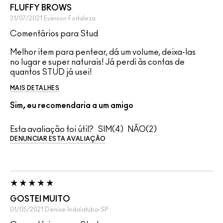
FLUFFY BROWS
31/07/2021
Everson
Fortaleza
Comentários para Stud
Melhor item para pentear, dá um volume, deixa-las
no lugar e super naturais! Já perdi às contas de
quantos STUD já usei!
MAIS DETALHES
Sim, eu recomendaria a um amigo
Esta avaliação foi útil?
4
2
DENUNCIAR ESTA AVALIAÇÃO
GOSTEI MUITO
01/05/2021
Denise
Indaiatuba-SP