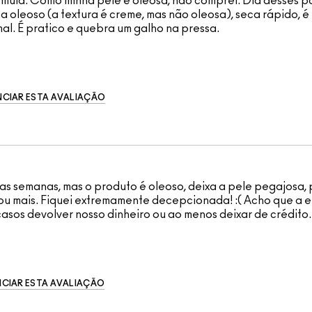
rmula. Como minha pele é oleosa, não comprei. Dia desses pass
oleoso (a textura é creme, mas não oleosa), seca rápido, é re
al. É pratico e quebra um galho na pressa.
CIAR ESTA AVALIAÇÃO
mas semanas, mas o produto é oleoso, deixa a pele pegajosa
ou mais. Fiquei extremamente decepcionada! :( Acho que a 
 casos devolver nosso dinheiro ou ao menos deixar de crédito.
CIAR ESTA AVALIAÇÃO