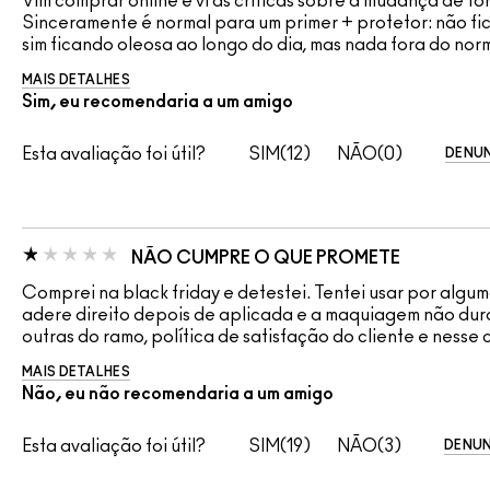
Vim comprar online e vi as críticas sobre a mudança de fó
Sinceramente é normal para um primer + protetor: não fica 
sim ficando oleosa ao longo do dia, mas nada fora do norm
MAIS DETALHES
Sim, eu recomendaria a um amigo
Esta avaliação foi útil?
12
0
DENUN
NÃO CUMPRE O QUE PROMETE
Comprei na black friday e detestei. Tentei usar por algu
adere direito depois de aplicada e a maquiagem não dur
outras do ramo, política de satisfação do cliente e nesse
MAIS DETALHES
Não, eu não recomendaria a um amigo
Esta avaliação foi útil?
19
3
DENUN