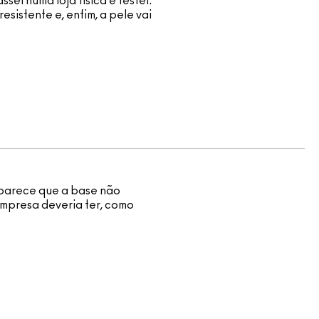
ei numa loja física e testei.
sistente e, enfim, a pele vai
, parece que a base não
empresa deveria ter, como