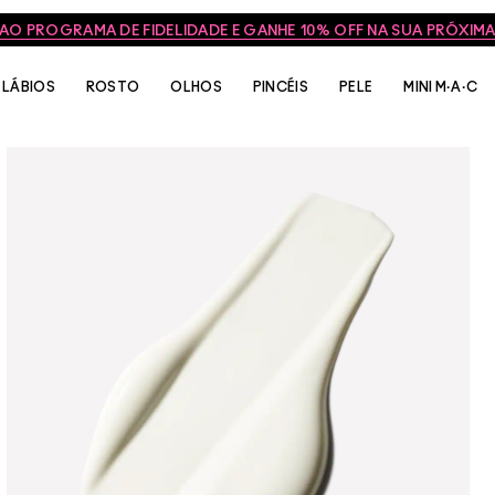
 AO PROGRAMA DE FIDELIDADE E GANHE 10% OFF NA SUA PRÓXI
LÁBIOS
ROSTO
OLHOS
PINCÉIS
PELE
MINI M·A·C