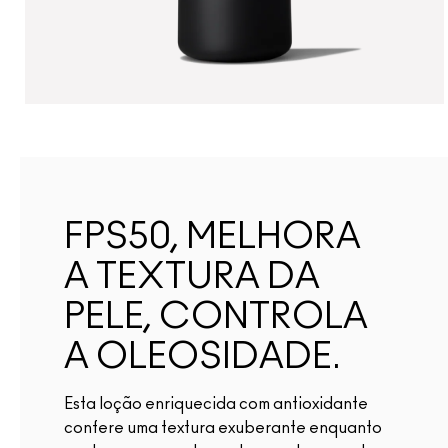
FPS50, MELHORA
A TEXTURA DA
PELE, CONTROLA
A OLEOSIDADE.
Esta loção enriquecida com antioxidante
confere uma textura exuberante enquanto