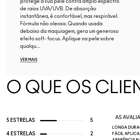
protege a sua pele contra amplo espectro
de raios UVA/UVB. De absorção
instantânea, é confortável, mas respirável.
Fórmula não oleosa. Quando usada
debaixo da maquiagem, gera um generoso
efeito soft- focus. Aplique na pele sobre
qualqu...
VER MAIS
O QUE OS CLIE
AS AVAL
5 ESTRELAS
5
LONGA DUR
4 ESTRELAS
2
FÁCIL APLIC
APARÊNCIA 