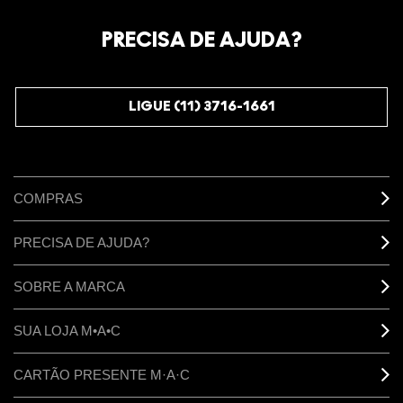
Oficialize seu sentimento. Participe do nosso programa de
fidelidade e seja recompensado pelo seu amor -
PRECISA DE AJUDA?
começando com 10% de desconto na sua próxima compra.
JUNTE-SE AOS M·A·C LOVERS
LIGUE (11) 3716-1661
COMPRAS
PRECISA DE AJUDA?
SOBRE A MARCA
SUA LOJA M•A•C
CARTÃO PRESENTE M·A·C