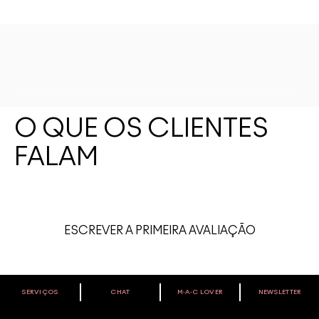
O QUE OS CLIENTES
FALAM
ESCREVER A PRIMEIRA AVALIAÇÃO
SERVIÇOS
CHAT
M∙A∙C LOVER
NEWSLETTER
VOCÊ É M·A·C LOVER?