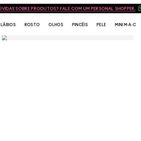
ÚVIDAS SOBRE PRODUTOS? FALE COM UM PERSONAL SHOPPER.
LÁBIOS
ROSTO
OLHOS
PINCÉIS
PELE
MINI M·A·C