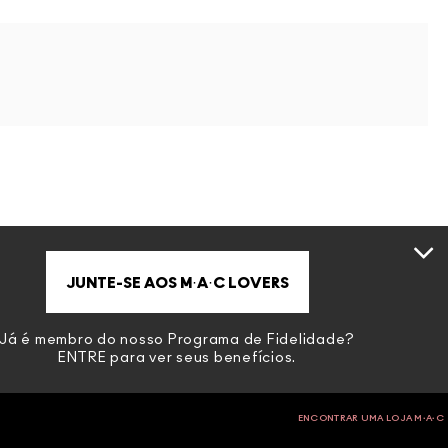
JUNTE-SE AOS M·A·C LOVERS
Já é membro do nosso Programa de Fidelidade?
ENTRE
para ver seus benefícios.
ENCONTRAR UMA LOJA M∙A∙C