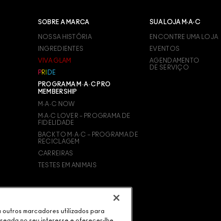
SOBRE A MARCA
SUA LOJA M·A·C
NOSSA HISTÓRIA
ENCONTRE UMA LOJA
INGREDIENTES
EVENTOS
VIVA GLAM
AGENDAMENTO
DE SERVIÇO
P
R
I
D
E
PROGRAMA M·A·C PRO
MEMBERSHIP
M·A·C NOW
M∙A∙C LOVER – PROGRAMA DE
FIDELIDADE
BACK TO M·A·C – PROGRAMA DE
RECICLAGEM
CARREIRAS
TESTES EM ANIMAIS
ou outros marcadores utilizados para
aseada no seu interesse e oferecer-lhe