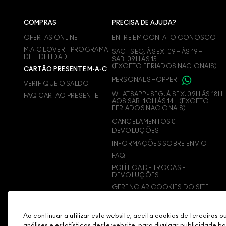
COMPRAS
PRECISA DE AJUDA?
OFERTAS ONLINE
ENTRE EM CONTATO CONOSCO
M∙A∙C LOVER – PROGRAMA
SAC - SEG. À SEX. 09H ÀS 19H
DE FIDELIDADE
SAB. 09H ÀS 15H
(EXCETO FERIADOS NACIONAIS)
CARTÃO PRESENTE M·A·C
PERSONAL SHOPPER
VERIFIQUE O SALDO
WHATSAPP - SEG. À SEX. 09H ÀS 18H
FAQ CARTÃO PRESENTE
AOS SAB. 1OH ÀS 14H (EXCETO
FERIADOS NACIONAIS)
CANCELAMENTOS &
DEVOLUÇÕES
INFORMAÇÕES SOBRE ENVIO
FAQ
POLÍTICA DE TROCAS E
DEVOLUÇÕES
GERENCIAR COOKIES DO SITE
Ao continuar a utilizar este website, aceita cookies de terceiros 
análises e estatísticas deste website, para divulgar publicidade b