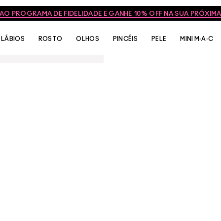
 AO PROGRAMA DE FIDELIDADE E GANHE 10% OFF NA SUA PRÓXI
LÁBIOS
ROSTO
OLHOS
PINCÉIS
PELE
MINI M·A·C