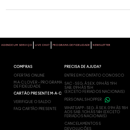
AGENDE UM SERVIÇO
LIVE CHAT
PROGRAMA DE FIDELIDADE
NEWSLETTER
COMPRAS
PRECISA DE AJUDA?
OFERTAS ONLINE
ENTRE EM CONTATO CONOSCO
M∙A∙C LOVER – PROGRAMA
SAC - SEG. À SEX. 09H ÀS 19H
DE FIDELIDADE
SAB. 09H ÀS 15H
(EXCETO FERIADOS NACIONAIS)
CARTÃO PRESENTE M·A·C
PERSONAL SHOPPER
VERIFIQUE O SALDO
WHATSAPP - SEG. À SEX. 09H ÀS 18H
FAQ CARTÃO PRESENTE
AOS SAB. 1OH ÀS 14H (EXCETO
FERIADOS NACIONAIS)
CANCELAMENTOS &
DEVOLUÇÕES