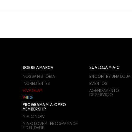
SOBRE A MARCA
SUA LOJA M·A·C
NOSSA HISTÓRIA
ENCONTRE UMA LOJA
INGREDIENTES
EVENTOS
VIVA GLAM
AGENDAMENTO
DE SERVIÇO
P
R
I
D
E
PROGRAMA M·A·C PRO
MEMBERSHIP
M·A·C NOW
M∙A∙C LOVER – PROGRAMA DE
FIDELIDADE