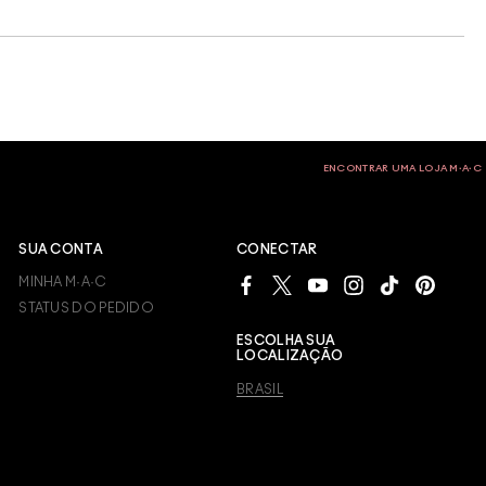
ENCONTRAR UMA LOJA M∙A∙C
SUA CONTA
CONECTAR
MINHA M·A·C
STATUS DO PEDIDO
ESCOLHA SUA
LOCALIZAÇÃO
BRASIL