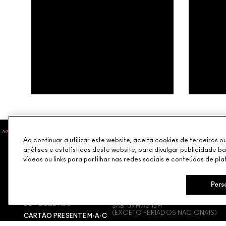
AGENDE UM SERVIÇO
LIVE CHAT
PROGRAMA DE FIDELIDADE
NEWSLETTER
Ao continuar a utilizar este website, aceita cookies de terceiros 
análises e estatísticas deste website, para divulgar publicidade b
vídeos ou links para partilhar nas redes sociais e conteúdos de pla
COMPRAS
PRECISA DE AJUDA?
OFERTAS ONLINE
ENTRE EM CONTATO CONOSCO
Pers
M∙A∙C LOVER – PROGRAMA
SAC - SEG. À SEX. 09H ÀS 19H
DE FIDELIDADE
SAB. 09H ÀS 15H
(EXCETO FERIADOS NACIONAIS)
CARTÃO PRESENTE M·A·C