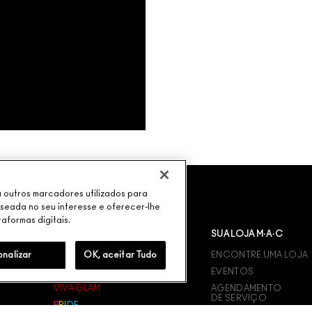
ou outros marcadores utilizados para
aseada no seu interesse e oferecer-lhe
taformas digitais.
SOBRE A MARCA
SUA LOJA M·A·C
onalizar
NOSSA HISTÓRIA
OK, aceitar Tudo
ENCONTRE UMA LOJA
INGREDIENTES
EVENTOS
VIVA GLAM
AGENDAMENTO
DE SERVIÇO
P
R
I
D
E