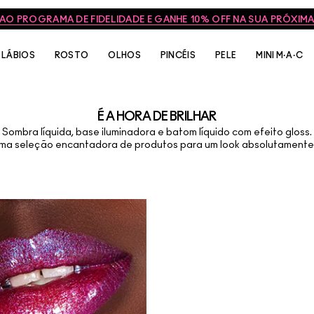
 AO PROGRAMA DE FIDELIDADE E GANHE 10% OFF NA SUA PRÓXI
LÁBIOS
ROSTO
OLHOS
PINCÉIS
PELE
MINI M·A·C
É A HORA DE BRILHAR
Sombra líquida, base iluminadora e batom líquido com efeito gloss.
ma seleção encantadora de produtos para um look absolutamente