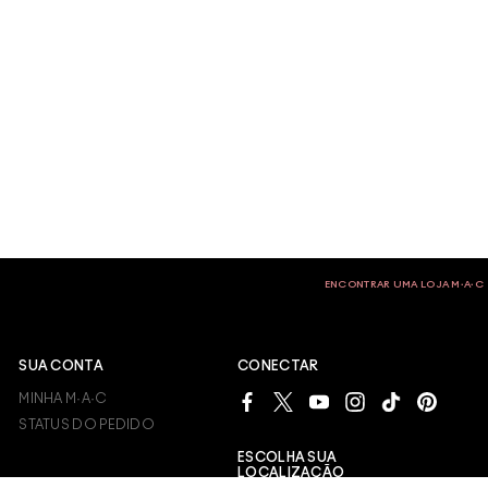
ENCONTRAR UMA LOJA M∙A∙C
SUA CONTA
CONECTAR
MINHA M·A·C
STATUS DO PEDIDO
ESCOLHA SUA
LOCALIZAÇÃO