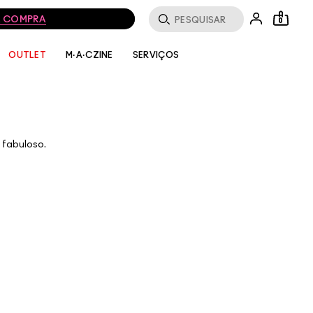
MA COMPRA
0
SERVIÇOS
OUTLET
M·A·CZINE
 fabuloso.