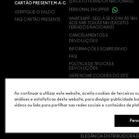
(EXCETO FERIADOS NACIONAIS)
CARTÃO PRESENTE M·A·C
PERSONAL SHOPPER
VERIFIQUE O SALDO
WHATSAPP - SEG. À SEX. 09H ÀS 18H
FAQ CARTÃO PRESENTE
AOS SAB. 1OH ÀS 14H (EXCETO
FERIADOS NACIONAIS)
CANCELAMENTOS &
DEVOLUÇÕES
INFORMAÇÕES SOBRE ENVIO
FAQ
POLÍTICA DE TROCAS E
DEVOLUÇÕES
GERENCIAR COOKIES DO SITE
Ao continuar a utilizar este website, aceita cookies de terceiros 
análises e estatísticas deste website, para divulgar publicidade b
vídeos ou links para partilhar nas redes sociais e conteúdos de pla
Pers
POLÍTICA DE PRIVACIDADE
TERMOS & CONDIÇÕES
POL
ELEGÂNCIA DISTRIBUIDORA DE