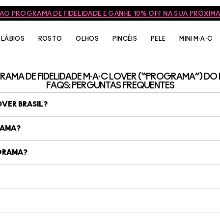
 AO PROGRAMA DE FIDELIDADE E GANHE 10% OFF NA SUA PRÓXI
LÁBIOS
ROSTO
OLHOS
PINCÉIS
PELE
MINI M·A·C
AMA DE FIDELIDADE M·A·C LOVER (“PROGRAMA”) DO 
FAQS: PERGUNTAS FREQUENTES
OVER BRASIL?
RAMA?
OGRAMA?