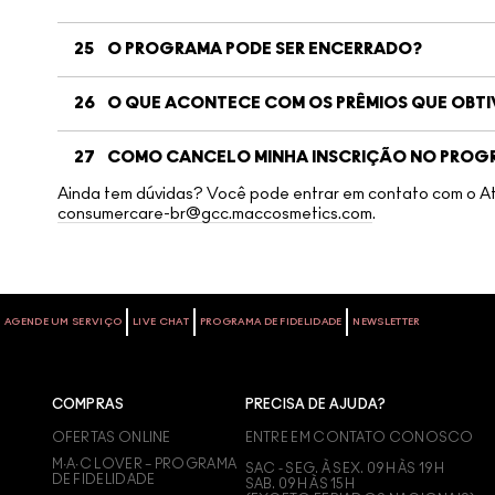
25
O PROGRAMA PODE SER ENCERRADO?
26
O QUE ACONTECE COM OS PRÊMIOS QUE OBTI
27
COMO CANCELO MINHA INSCRIÇÃO NO PROGRA
Ainda tem dúvidas? Você pode entrar em contato com o Ate
consumercare-br@gcc.maccosmetics.com
.
AGENDE UM SERVIÇO
LIVE CHAT
PROGRAMA DE FIDELIDADE
NEWSLETTER
COMPRAS
PRECISA DE AJUDA?
OFERTAS ONLINE
ENTRE EM CONTATO CONOSCO
M∙A∙C LOVER – PROGRAMA
SAC - SEG. À SEX. 09H ÀS 19H
DE FIDELIDADE
SAB. 09H ÀS 15H