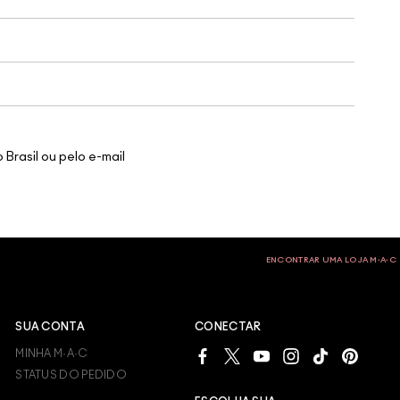
rasil ou pelo e-mail
ENCONTRAR UMA LOJA M∙A∙C
SUA CONTA
CONECTAR
MINHA M·A·C
STATUS DO PEDIDO