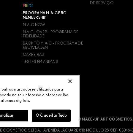
DE SERVIÇO
P
R
I
D
E
PROGRAMA M·A·C PRO
MEMBERSHIP
M·A·C NOW
M∙A∙C LOVER – PROGRAMA DE
FIDELIDADE
BACK TO M·A·C – PROGRAMA DE
RECICLAGEM
CARREIRAS
TESTES EM ANIMAIS
ou outros marcadores utilizados para
aseada no seu interesse e oferecer-lhe
taformas digitais.
onalizar
OK, aceitar Tudo
ÍTICA M·A·C CONTRA FALSIFICADOS
© MAKE-UP ART COSMETICS.
 COSMÉTICOS LTDA. | AVENIDA JAGUARÉ 818 MÓDULO 25 CEP: 05346-000