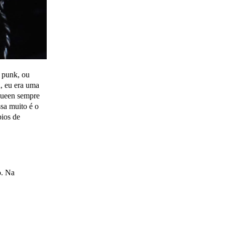
a punk, ou
, eu era uma
cQueen sempre
sa muito é o
bios de
o. Na