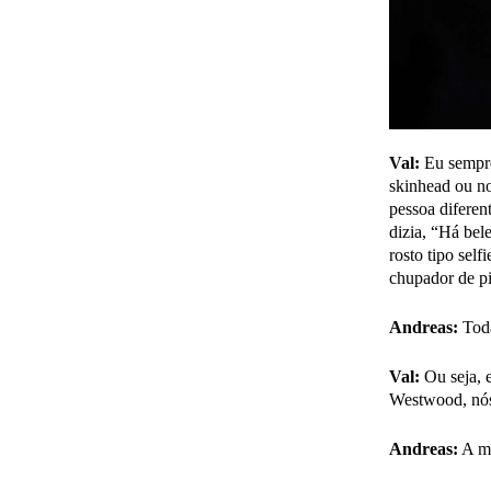
Val:
Eu sempre
skinhead ou n
pessoa diferen
dizia, “Há bel
rosto tipo sel
chupador de pi
Andreas:
Toda
Val:
Ou seja, e
Westwood, nó
Andreas:
A ma