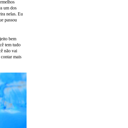
ermelhos
ra um dos
ira nelas. Eu
que passou
jeito bem
ocê tem tudo
cê não vai
 contar mais