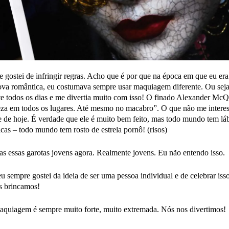
 gostei de infringir regras. Acho que é por que na época em que eu er
ova romântica, eu costumava sempre usar maquiagem diferente. Ou seja
te todos os dias e me divertia muito com isso! O finado Alexander M
eza em todos os lugares. Até mesmo no macabro”. O que não me interes
fie de hoje. É verdade que ele é muito bem feito, mas todo mundo tem lá
cas – todo mundo tem rosto de estrela pornô! (risos)
s essas garotas jovens agora. Realmente jovens. Eu não entendo isso.
u sempre gostei da ideia de ser uma pessoa individual e de celebrar iss
s brincamos!
quiagem é sempre muito forte, muito extremada. Nós nos divertimos!