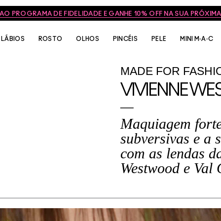
 AO PROGRAMA DE FIDELIDADE E GANHE 10% OFF NA SUA PRÓXI
LÁBIOS
ROSTO
OLHOS
PINCÉIS
PELE
MINI M·A·C
MADE
FOR
FASHI
VIVIENNE W
Maquiagem forte,
subversivas e a 
com as lendas d
Westwood e Val 