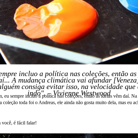
mpre incluo a política nas coleções, então as
í... A mudança climática vai afundar [Veneza
alguém consiga evitar isso, na velocidade que 
indo". – Vivienne Westwood
 eu sempre incluo a política nas coleções, então as ideias vêm daí. Na
a coleção toda foi o Andreas, ele ainda não gosta muito dela, mas eu a
 você, é fácil falar!