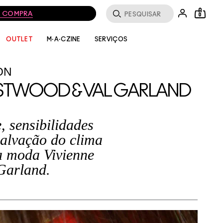
MA COMPRA
0
SERVIÇOS
OUTLET
M·A·CZINE
ON
ESTWOOD & VAL GARLAND
 sensibilidades
salvação do clima
a moda Vivienne
Garland.