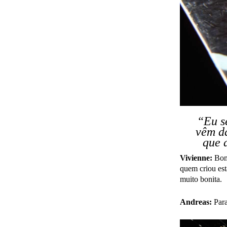
“Eu se
vêm da
que 
Vivienne:
Bom,
quem criou est
muito bonita.
Andreas:
Para