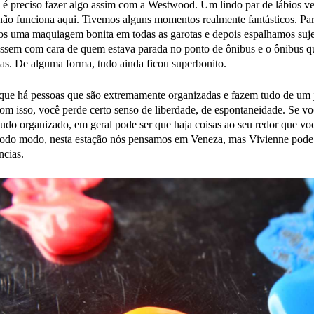
é preciso fazer algo assim com a Westwood. Um lindo par de lábios v
não funciona aqui. Tivemos alguns momentos realmente fantásticos. Pa
mos uma maquiagem bonita em todas as garotas e depois espalhamos suje
assem com cara de quem estava parada no ponto de ônibus e o ônibus 
as. De alguma forma, tudo ainda ficou superbonito.
que há pessoas que são extremamente organizadas e fazem tudo de um 
com isso, você perde certo senso de liberdade, de espontaneidade. Se v
tudo organizado, em geral pode ser que haja coisas ao seu redor que vo
 todo modo, nesta estação nós pensamos em Veneza, mas Vivienne pode
ncias.