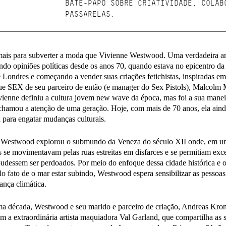
BATE-PAPO SOBRE CRIATIVIDADE, COLAB
PASSARELAS.
ais para subverter a moda que Vivienne Westwood. Uma verdadeira ana
do opiniões políticas desde os anos 70, quando estava no epicentro d
 Londres e começando a vender suas criações fetichistas, inspiradas
ue SEX de seu parceiro de então (e manager do Sex Pistols), Malcolm
vienne definiu a cultura jovem new wave da época, mas foi a sua manei
chamou a atenção de uma geração. Hoje, com mais de 70 anos, ela aind
para engatar mudanças culturais.
, Westwood explorou o submundo da Veneza do século XII onde, em u
s se movimentavam pelas ruas estreitas em disfarces e se permitiam exc
udessem ser perdoados. Por meio do enfoque dessa cidade histórica e 
elo fato de o mar estar subindo, Westwood espera sensibilizar as pessoa
ança climática.
ma década, Westwood e seu marido e parceiro de criação, Andreas Kron
m a extraordinária artista maquiadora Val Garland, que compartilha as s