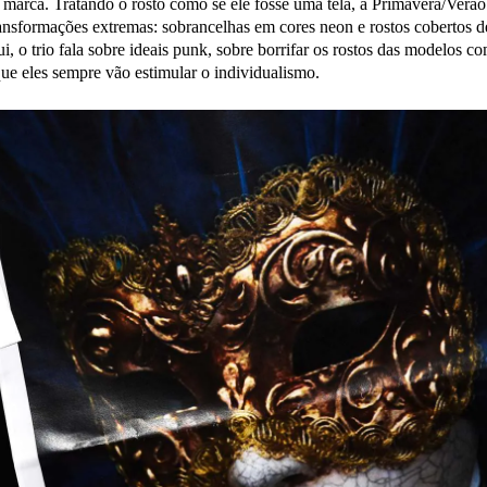
 marca. Tratando o rosto como se ele fosse uma tela, a Primavera/Verã
ansformações extremas: sobrancelhas em cores neon e rostos cobertos 
i, o trio fala sobre ideais punk, sobre borrifar os rostos das modelos co
ue eles sempre vão estimular o individualismo.