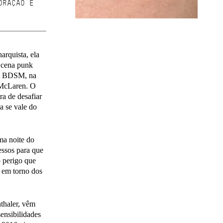
ORAÇÃO E
rquista, ela
a cena punk
 em BDSM, na
 McLaren. O
ra de desafiar
a se vale do
ma noite do
essos para que
o perigo que
s em torno dos
thaler, vêm
ensibilidades