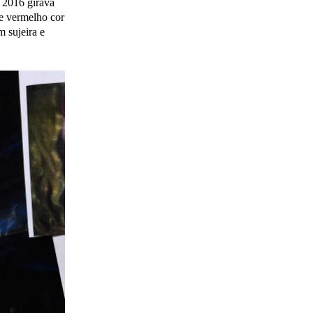
o 2016 girava
de vermelho cor
m sujeira e