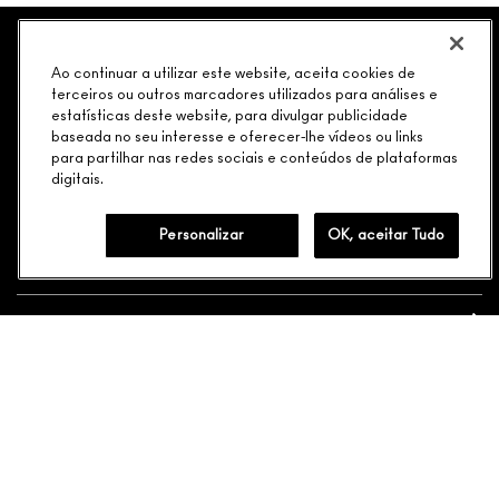
SERVIÇOS
CHAT
M∙A∙C LOVER
NEWSLETTER
VOCÊ É M·A·C LOVER?
Ao continuar a utilizar este website, aceita cookies de
Oficialize seu sentimento. Participe do nosso programa de
terceiros ou outros marcadores utilizados para análises e
fidelidade e seja recompensado pelo seu amor -
estatísticas deste website, para divulgar publicidade
PRECISA DE AJUDA?
começando com 10% de desconto na sua próxima compra.
baseada no seu interesse e oferecer-lhe vídeos ou links
para partilhar nas redes sociais e conteúdos de plataformas
JUNTE-SE AOS M·A·C LOVERS
digitais.
LIGUE (11) 3716-1661
Personalizar
OK, aceitar Tudo
COMPRAS
PRECISA DE AJUDA?
SOBRE A MARCA
SUA LOJA M•A•C