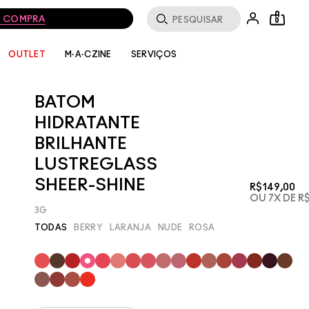
MA COMPRA
0
SERVIÇOS
OUTLET
M·A·CZINE
BATOM
HIDRATANTE
BRILHANTE
LUSTREGLASS
SHEER-SHINE
R$149,00
OU 7X DE R$
3G
TODAS
BERRY
LARANJA
NUDE
ROSA