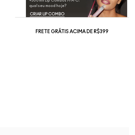
+300 mil Lip Combos M·A·C:
qual seu mood hoje?
CRIAR LIP COMBO
FRETE GRÁTIS ACIMA DE R$399