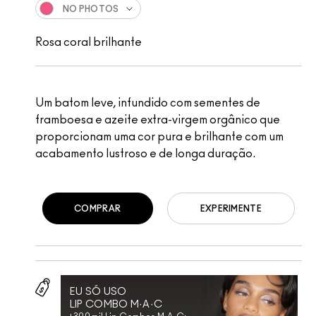
NO PHOTOS
Rosa coral brilhante
Um batom leve, infundido com sementes de
framboesa e azeite extra-virgem orgânico que
proporcionam uma cor pura e brilhante com um
acabamento lustroso e de longa duração.
COMPRAR
EXPERIMENTE
EU SÓ USO
LIP COMBO M·A·C