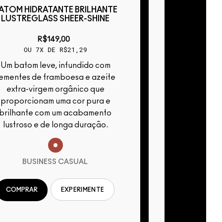
ATOM HIDRATANTE BRILHANTE
BATOM HIDR
LUSTREGLASS SHEER-SHINE
LUSTREGLA
R$149,00
R
OU 7X DE R$21,29
OU 7X
Um batom leve, infundido com
Um batom leve, infundido com
ementes de framboesa e azeite
sementes de 
extra-virgem orgânico que
extra-vir
proporcionam uma cor pura e
proporcion
brilhante com um acabamento
brilhante 
lustroso e de longa duração.
lustroso e
BUSINESS CASUAL
BEAM TH
COMPRAR
EXPERIMENTE
AVISE-ME