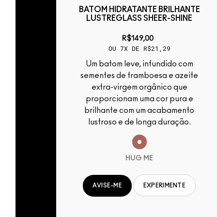
LHANTE
BATOM HIDRATANTE BRILHANTE
HINE
LUSTREGLASS SHEER-SHINE
R$149,00
OU 7X DE R$21,29
Um batom leve, infundido com
 azeite
sementes de framboesa e azeite
 que
extra-virgem orgânico que
ura e
proporcionam uma cor pura e
mento
brilhante com um acabamento
ação.
lustroso e de longa duração.
AT
HUG ME
NTE
EXPERIMENTE
AVISE-ME