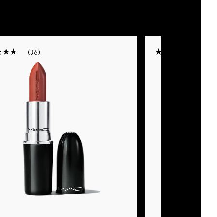
36
36