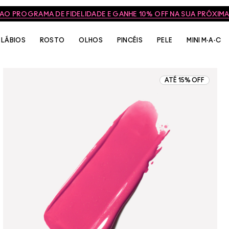
 AO PROGRAMA DE FIDELIDADE E GANHE 10% OFF NA SUA PRÓXI
LÁBIOS
ROSTO
OLHOS
PINCÉIS
PELE
MINI M·A·C
ATÉ 15% OFF