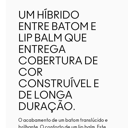
UM HÍBRIDO
ENTRE BATOM E
LIP BALM QUE
ENTREGA
COBERTURA DE
COR
CONSTRUÍVEL E
DE LONGA
DURAÇÃO.
O acabamento de um batom translúcido e
brilhante. O conforto de um lip balm. Este