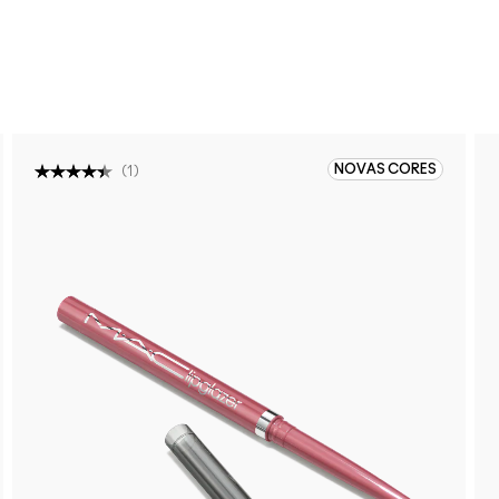
NOVAS CORES
(
1
)