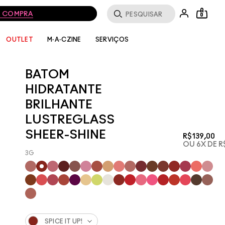
MA COMPRA
0
SERVIÇOS
OUTLET
M·A·CZINE
BATOM
HIDRATANTE
BRILHANTE
LUSTREGLASS
SHEER-SHINE
R$139,00
OU 6X DE R
3G
SPICE IT UP!