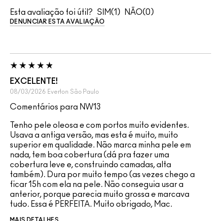
Esta avaliação foi útil?
1
0
DENUNCIAR ESTA AVALIAÇÃO
EXCELENTE!
08/03/2026
Everton
São Paulo
Comentários para NW13
Tenho pele oleosa e com portos muito evidentes.
Usava a antiga versão, mas esta é muito, muito
superior em qualidade. Não marca minha pele em
nada, tem boa cobertura (dá pra fazer uma
cobertura leve e, construindo camadas, alta
também). Dura por muito tempo (as vezes chego a
ficar 15h com ela na pele. Não conseguia usar a
anterior, porque parecia muito grossa e marcava
tudo. Essa é PERFEITA. Muito obrigado, Mac.
MAIS DETALHES