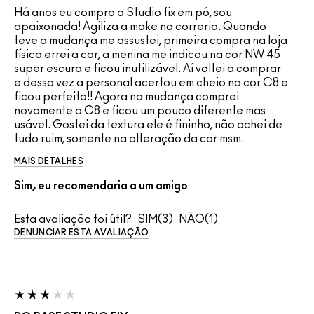
Há anos eu compro a Studio fix em pó, sou
apaixonada! Agiliza a make na correria. Quando
teve a mudança me assustei, primeira compra na loja
física errei a cor, a menina me indicou na cor NW 45
super escura e ficou inutilizável. Aí voltei a comprar
e dessa vez a personal acertou em cheio na cor C8 e
ficou perfeito!! Agora na mudança comprei
novamente a C8 e ficou um pouco diferente mas
usável. Gostei da textura ele é fininho, não achei de
tudo ruim, somente na alteração da cor msm.
MAIS DETALHES
Sim, eu recomendaria a um amigo
Esta avaliação foi útil?
3
1
DENUNCIAR ESTA AVALIAÇÃO