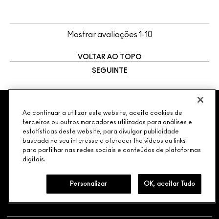
Mostrar avaliações
1-10
VOLTAR AO TOPO
SEGUINTE
SERVIÇOS
CHAT
M∙A∙C LOVER
NEWSLETTER
VOCÊ É M·A·C LOVER?
Ao continuar a utilizar este website, aceita cookies de
terceiros ou outros marcadores utilizados para análises e
Oficialize seu sentimento. Participe do nosso programa de
estatísticas deste website, para divulgar publicidade
fidelidade e seja recompensado pelo seu amor -
PRECISA DE AJUDA?
baseada no seu interesse e oferecer-lhe vídeos ou links
começando com 10% de desconto na sua próxima compra.
para partilhar nas redes sociais e conteúdos de plataformas
digitais.
JUNTE-SE AOS M·A·C LOVERS
LIGUE (11) 3716-1661
Personalizar
OK, aceitar Tudo