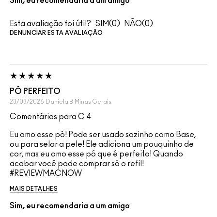
Sim, eu recomendaria a um amigo
Esta avaliação foi útil?
0
0
DENUNCIAR ESTA AVALIAÇÃO
PÓ PERFEITO
23/03/2026
Daniela B
Minas Gerais
Comentários para C 4
Eu amo esse pó! Pode ser usado sozinho como Base,
ou para selar a pele! Ele adiciona um pouquinho de
cor, mas eu amo esse pó que é perfeito! Quando
acabar você pode comprar só o refil!
#REVIEWMACNOW
MAIS DETALHES
Sim, eu recomendaria a um amigo