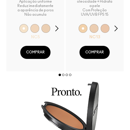
Aplicação uniforme
oleosidade + Hidrata
Reduz imediatamente
a pele
a aparência de poros
Com Proteção
Não acumula
UVA/UVB FPS 15
NC5
NC13
COMPRAR
COMPRAR