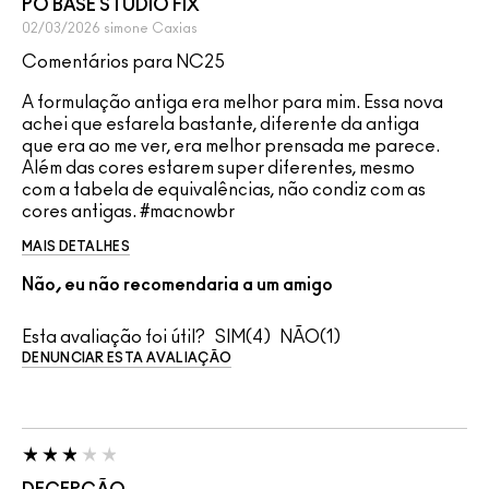
PO BASE STUDIO FIX
02/03/2026
simone
Caxias
Comentários para NC25
A formulação antiga era melhor para mim. Essa nova
achei que esfarela bastante, diferente da antiga
que era ao me ver, era melhor prensada me parece.
Além das cores estarem super diferentes, mesmo
com a tabela de equivalências, não condiz com as
cores antigas. #macnowbr
MAIS DETALHES
Não, eu não recomendaria a um amigo
Esta avaliação foi útil?
4
1
DENUNCIAR ESTA AVALIAÇÃO