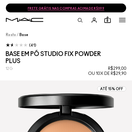
FRETE GRÁTIS NAS COMPRAS ACIMA DE R$399
0
Rosto
/
Base
41
BASE EM PÓ STUDIO FIX POWDER
PLUS
R$299,00
12G
OU 10X DE R$29,90
ATÉ 15% OFF