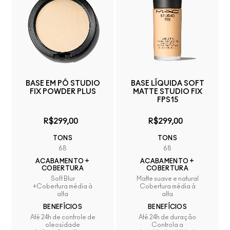
BASE EM PÓ STUDIO
BASE LÍQUIDA SOFT
FIX POWDER PLUS
MATTE STUDIO FIX
FPS15
R$299,00
R$299,00
TONS
TONS
68
68
ACABAMENTO +
ACABAMENTO +
COBERTURA
COBERTURA
Soft Blur
Matte suave e natural
+Cobertura média à
Cobertura média à
alta
alta
BENEFÍCIOS
BENEFÍCIOS
Até 24h de controle de
Até 24h de duração
oleosidade
Controla a