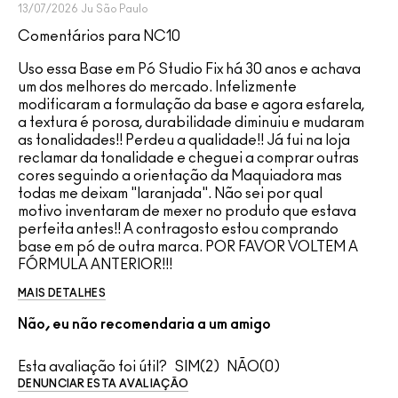
13/07/2026
Ju
São Paulo
Comentários para NC10
Uso essa Base em Pó Studio Fix há 30 anos e achava
um dos melhores do mercado. Infelizmente
modificaram a formulação da base e agora esfarela,
a textura é porosa, durabilidade diminuiu e mudaram
as tonalidades!! Perdeu a qualidade!! Já fui na loja
reclamar da tonalidade e cheguei a comprar outras
cores seguindo a orientação da Maquiadora mas
todas me deixam "laranjada". Não sei por qual
motivo inventaram de mexer no produto que estava
perfeita antes!! A contragosto estou comprando
base em pó de outra marca. POR FAVOR VOLTEM A
FÓRMULA ANTERIOR!!!
MAIS DETALHES
Não, eu não recomendaria a um amigo
Esta avaliação foi útil?
2
0
DENUNCIAR ESTA AVALIAÇÃO