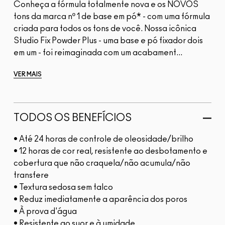
Conheça a fórmula totalmente nova e os NOVOS
tons da marca nº 1 de base em pó* - com uma fórmula
criada para todos os tons de você. Nossa icônica
Studio Fix Powder Plus - uma base e pó fixador dois
em um - foi reimaginada com um acabament...
VER MAIS
TODOS OS BENEFÍCIOS
• Até 24 horas de controle de oleosidade/brilho
• 12 horas de cor real, resistente ao desbotamento e
cobertura que não craquela/não acumula/não
transfere
• Textura sedosa sem talco
• Reduz imediatamente a aparência dos poros
• À prova d'água
• Resistente ao suor e à umidade