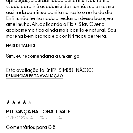
aplicação, a durabilidade achei incrível. Tenho
usado para ir à academia de manhã, suo e mesmo
assim ela continua bonita no rosto o resto do dia.
Enfim, não tenho nada a reclamar dessa base, eu
amei muito. Ah, aplicando o Fix + Stay Over o
acabamento fica ainda mais bonito e natural. Sou
morena bem branca e a cor N4 ficou perfeita.
MAIS DETALHES
Sim, eu recomendaria a um amigo
Esta avaliação foi útil?
3
0
DENUNCIAR ESTA AVALIAÇÃO
MUDANÇA NA TONALIDADE
10/11/2025
Viviane
Rio de janeiro
Comentários para C 8