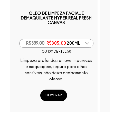
ÓLEO DE LIMPEZA FACIAL E
DEMAQUILANTE HYPER REAL FRESH
CANVAS
R$339,00
R$305,00
200ML
OU 10X DE R$30,50
Limpeza profunda, remove impurezas
Ex
e maquiagem, seguro para olhos
sensíveis, não deixa acabamento
oleoso.
COMPRAR