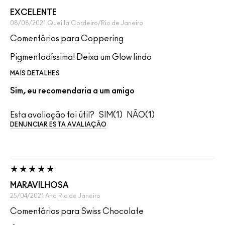
EXCELENTE
08/08/2021
Queilla
Cordeiro/Rio de Janeiro
Comentários para Coppering
Pigmentadíssima! Deixa um Glow lindo
MAIS DETALHES
Sim, eu recomendaria a um amigo
Esta avaliação foi útil?
1
1
DENUNCIAR ESTA AVALIAÇÃO
MARAVILHOSA
25/04/2021
Ana
Rio de Janeiro
Comentários para Swiss Chocolate