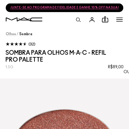
JUNTE-SE AO PROGRAMA DE FIDELIDADE E GANHE 10% OFF NA SUA PRÓ
0
Olhos
/
Sombra
32
SOMBRA PARA OLHOS M·A·C - REFIL
PRO PALETTE
R$89,00
1.5G
OU