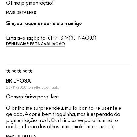
Ótima pigmentação!!
MAIS DETALHES
Sim, eu recomendaria a um amigo
Esta avaliação foi útil?
3
0
DENUNCIAR ESTA AVALIAÇÃO
BRILHOSA
26/11/2020
Giselle
São Paulo
Comentários para Jest
O brilho me surpreendeu, muito bonito, reluzente e
gelado. A cor é bem fraquinha, mas é esperado da
pigmentação frost. Curti inclusive para iluminar o
canto interno dos olhos numa make mais ousada.
MAIS DETALHES