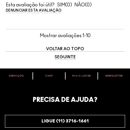
Esta avaliação foi útil?
0
0
DENUNCIAR ESTA AVALIAÇÃO
Mostrar avaliações
1-10
VOLTAR AO TOPO
SEGUINTE
SERVIÇOS
CHAT
M∙A∙C LOVER
NEWSLETTER
VOCÊ É M·A·C LOVER?
Oficialize seu sentimento. Participe do nosso programa de
fidelidade e seja recompensado pelo seu amor -
PRECISA DE AJUDA?
começando com 10% de desconto na sua próxima compra.
JUNTE-SE AOS M·A·C LOVERS
LIGUE (11) 3716-1661