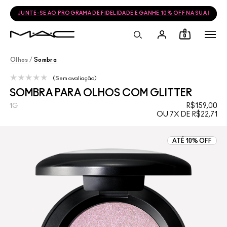
JUNTE-SE AO PROGRAMA DE FIDELIDADE E GANHE 10% OFF NA SUA PRÓ
0
Olhos
/
Sombra
Sem avaliação
SOMBRA PARA OLHOS COM GLITTER
R$159,00
1G
OU 7X DE R$22,71
ATÉ 10% OFF