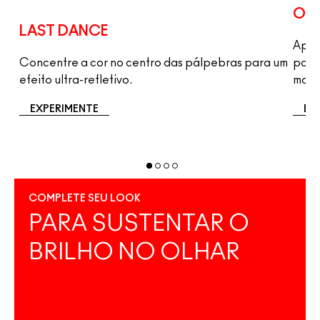
OH 
LAST DANCE
Apli
Concentre a cor no centro das pálpebras para um
para
efeito ultra-refletivo.
marc
EXPERIMENTE
EX
COMPLETE SEU LOOK
PARA SUSTENTAR O
BRILHO NO OLHAR