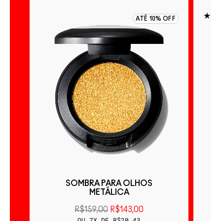
 OFF
ATÉ 10% OFF
ÃO
SOMBRA PARA OLHOS
S
METÁLICA
R$159,00
R$143,00
OU 7X DE R$20,43